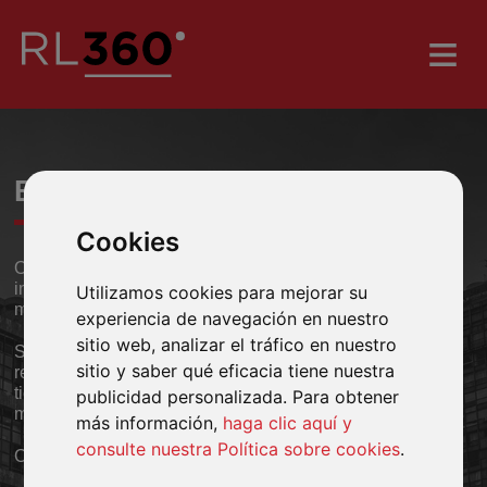
BIENVENIDO A RL360
Cookies
Ofrecemos productos de ahorro, inversión y protección a
inverso res nacionales expatriados y locales en todo el
Utilizamos cookies para mejorar su
mundo
experiencia de navegación en nuestro
sitio web, analizar el tráfico en nuestro
Si decide invertir su dinero con nosotros, sabrá que ha
sitio y saber qué eficacia tiene nuestra
realizado la mejor elección. Formamos parte de IFGL, que
tiene activos bajo administración por valor de USD 31.000
publicidad personalizada. Para obtener
millones de más de 212.000 clientes en todo el mundo.
más información,
haga clic aquí y
consulte nuestra Política sobre cookies
.
Consulte más información aquí